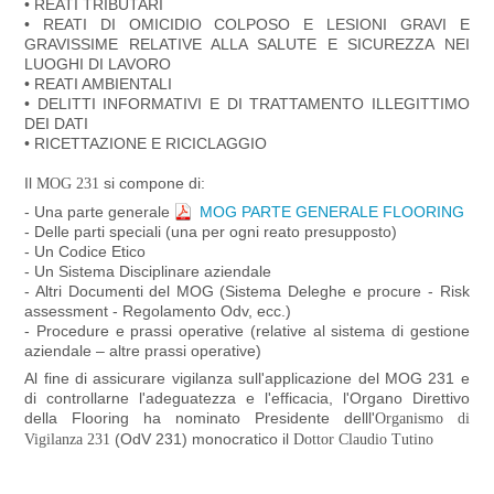
• REATI TRIBUTARI
• REATI DI OMICIDIO COLPOSO E LESIONI GRAVI E
GRAVISSIME RELATIVE ALLA SALUTE E SICUREZZA NEI
LUOGHI DI LAVORO
• REATI AMBIENTALI
• DELITTI INFORMATIVI E DI TRATTAMENTO ILLEGITTIMO
DEI DATI
• RICETTAZIONE E RICICLAGGIO
Il
si compone di:
MOG 231
- Una parte generale
MOG PARTE GENERALE FLOORING
- Delle parti speciali (una per ogni reato presupposto)
- Un Codice Etico
- Un Sistema Disciplinare aziendale
- Altri Documenti del MOG (Sistema Deleghe e procure - Risk
assessment - Regolamento Odv, ecc.)
- Procedure e prassi operative (relative al sistema di gestione
aziendale – altre prassi operative)
Al fine di assicurare vigilanza sull'applicazione del MOG 231 e
di controllarne l'adeguatezza e l'efficacia, l'Organo Direttivo
della Flooring ha nominato Presidente delll'
Organismo di
(OdV 231) monocratico il
Vigilanza 231
Dottor Claudio Tutino