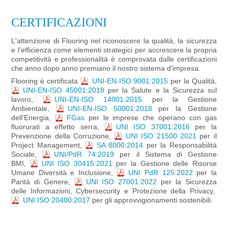
CERTIFICAZIONI
L'attenzione di Flooring nel riconoscere la qualità, la sicurezza
e l'efficienza come elementi strategici per accrescere la propria
competitività e professionalità è comprovata dalle certificazioni
che anno dopo anno premiano il nostro sistema d'impresa.
Flooring è certificata
UNI-EN-ISO 9001:2015
per la Qualità,
UNI-EN-ISO 45001:2018
per la Salute e la Sicurezza sul
lavoro,
UNI-EN-ISO 14001:2015
per la Gestione
Ambientale,
UNI-EN-ISO 50001:2018
per la Gestione
dell'Energia,
FGas
per le imprese che operano con gas
fluorurati a effetto serra,
UNI ISO 37001:2016
per la
Prevenzione della Corruzione,
UNI ISO 21500 2021
per il
Project Management,
SA 8000:2014
per la Responsabilità
Sociale,
UNI/PdR 74:2019
per il Sistema di Gestione
BMI,
UNI ISO 30415:2021
per la Gestione delle Risorse
Umane Diversità e Inclusione,
UNI PdR 125:2022
per la
Parità di Genere,
UNI ISO 27001:2022
per la Sicurezza
delle Informazioni, Cybersecurity e Protezione della Privacy,
UNI ISO 20400:2017
per gli approvvigionamenti sostenibili.