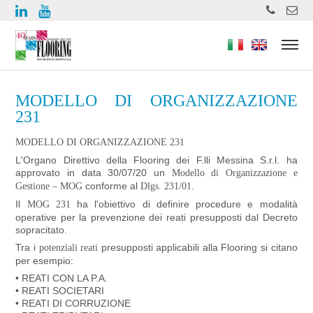
https://www.high-endrolex.com/49
MODELLO DI ORGANIZZAZIONE
231
MODELLO DI ORGANIZZAZIONE 231
L'Organo Direttivo della Flooring dei F.lli Messina S.r.l. ha
approvato in data 30/07/20 un
Modello di Organizzazione e
conforme al
.
Gestione – MOG
Dlgs. 231/01
Il
ha l'obiettivo di definire procedure e modalità
MOG 231
operative per la prevenzione dei reati presupposti dal Decreto
sopracitato.
Tra i
presupposti applicabili alla Flooring si citano
potenziali
reati
per esempio:
• REATI CON LA P.A.
• REATI SOCIETARI
• REATI DI CORRUZIONE