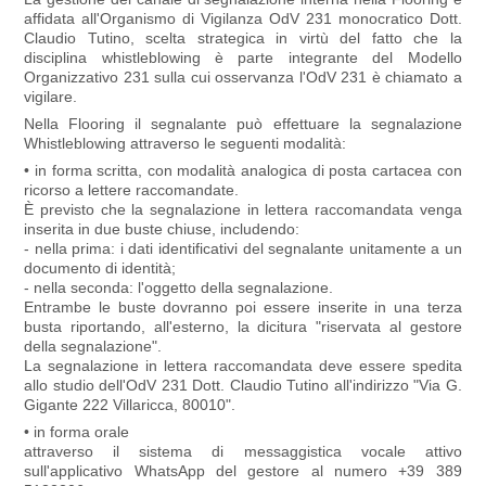
affidata all'Organismo di Vigilanza OdV 231 monocratico Dott.
Claudio Tutino, scelta strategica in virtù del fatto che la
disciplina whistleblowing è parte integrante del Modello
Organizzativo 231 sulla cui osservanza l'OdV 231 è chiamato a
vigilare.
Nella Flooring il segnalante può effettuare la segnalazione
Whistleblowing attraverso le seguenti modalità:
• in forma scritta, con modalità analogica di posta cartacea con
ricorso a lettere raccomandate.
È previsto che la segnalazione in lettera raccomandata venga
inserita in due buste chiuse, includendo:
- nella prima: i dati identificativi del segnalante unitamente a un
documento di identità;
- nella seconda: l'oggetto della segnalazione.
Entrambe le buste dovranno poi essere inserite in una terza
busta riportando, all'esterno, la dicitura "riservata al gestore
della segnalazione".
La segnalazione in lettera raccomandata deve essere spedita
allo studio dell'OdV 231 Dott. Claudio Tutino all'indirizzo "Via G.
Gigante 222 Villaricca, 80010".
• in forma orale
attraverso il sistema di messaggistica vocale attivo
sull'applicativo WhatsApp del gestore al numero +39 389