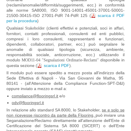
(reclami/anomalie/difformità/suggerimenti, ecc.) in conformità
alle norme SA8000, ISO 9001-14001-45001-37001-50001-
21500-30415-ISO 27001-PdR 74-PdR 125 (
scarica il PDF
per la procedura
)
Qualsiasi
(clienti effettivi e potenziali, soci in affari,
Stakeholder
fornitori, contatti professionali, consulenti ed enti pubblici,
compresi i loro consulenti, rappresentanti e funzionari,
dipendenti, collaboratori, partner, ecc.) può segnalare le
anomalie di qualsiasi tipologia (sicurezza, ambiente,
responsabilità sociale, anticorruzione, ecc.) utilizzando il
modulo
disponibile in
MOD11-04 "Segnalazioni Ordinarie-Reclami"
questa sezione (
scarica il PDF
).
Il modulo può essere spedito a mezzo posta all'indirizzo della
Sede Effettiva di Napoli - Via San Giovanni de Matha, 95
80141 - (all'Attenzione della Compliance Function-SPT-D&I)
oppure inviato a mezzo e-mail a:
compliance@flooringsrl.it
e/o
odv@flooringsrl.it
In relazione allo standard SA 8000, lo Stakeholder,
se e solo se
non ricevesse riscontro da parte della Flooring,
può inviare una
Seganalazione/Reclamo direttamente all'attenzione dell'Ente di
Certificazione del Sistema SA 8000 (SICERT) o dell'Ente