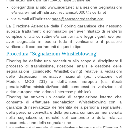
Internazionale garante (SAAS) rispettivamente:
collegandosi al sito
www.sicert.net
alla sezione Segnalazioni
e/o via e-mail all'indirizzo:
reclamisa8000@sicert.net
via e-mail all'indirizzo:
saas@saasaccreditation.org
La Direzione Aziendale della Flooring garantisce che nessuno
subisca trattamenti discriminatori per aver rifiutato di rendersi
complice di atti corruttivi e/o contrari alle leggi vigenti e/o per
aver segnalato in buona fede il verificarsi o il possibile
verificarsi di comportamenti di questo tipo.
Procedura "Segnalazioni Whistleblowing"
Flooring ha definito una procedura allo scopo di disciplinare il
processo di trasmissione, ricezione, analisi e gestione delle
segnalazioni (cosiddetto Whistleblowing) relative a violazioni
delle disposizioni normative nazionali (es. violazione del
Modello MOG 231) e dell'Unione Europea (es. illeciti
penali/civili/amministrativi/contabili commessi in violazione al
diritto europeo che ledono l'interesse pubblico).
Flooring ha attivato un canale di segnalazione interno che
consente di effettuare segnalazioni Whistleblowing con la
garanzia di riservatezza dell'identità della persona segnalante,
della persona coinvolta e della persona comunque menzionata
nella segnalazione, nonché del contenuto e della relativa
documentazione della segnalazione.
La gestione del canale di segnalazione interna nella Flooring è