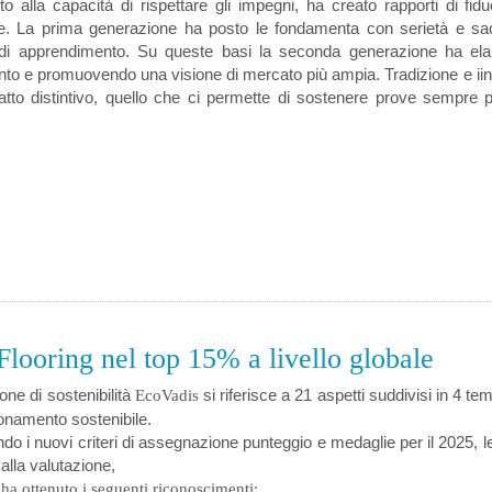
to alla capacità di rispettare gli impegni, ha creato rapporti di fid
e. La prima generazione ha posto le fondamenta con serietà e sacrifi
di apprendimento. Su queste basi la seconda generazione ha elabo
to e promuovendo una visione di mercato più ampia. Tradizione e ii
tratto distintivo, quello che ci permette di sostenere prove sempre
looring nel top 15% a livello globale
one di sostenibilità
si riferisce a 21 aspetti suddivisi in 4 tem
EcoVadis
onamento sostenibile.
o i nuovi criteri di assegnazione punteggio e medaglie per il 2025, le 
alla valutazione,
ha ottenuto i seguenti riconoscimenti: