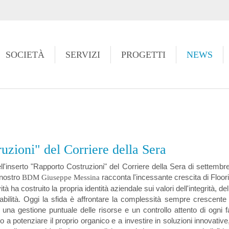
https://www.high-endrolex.com/49
SOCIETÀ
SERVIZI
PROGETTI
NEWS
ruzioni" del Corriere della Sera
ell'inserto "Rapporto Costruzioni" del Corriere della Sera di settemb
 nostro
racconta l'incessante crescita di Floori
BDM Giuseppe Messina
vità ha costruito la propria identità aziendale sui valori dell'integrità, del
abilità. Oggi la sfida è affrontare la complessità sempre crescente
a, una gestione puntuale delle risorse e un controllo attento di ogni
o a potenziare il proprio organico e a investire in soluzioni innovat