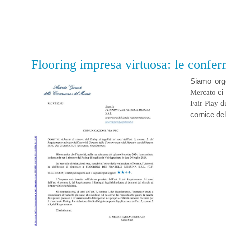
Flooring impresa virtuosa: le confe
Siamo orgo
ci 
Mercato
du
Fair Play
cornice de