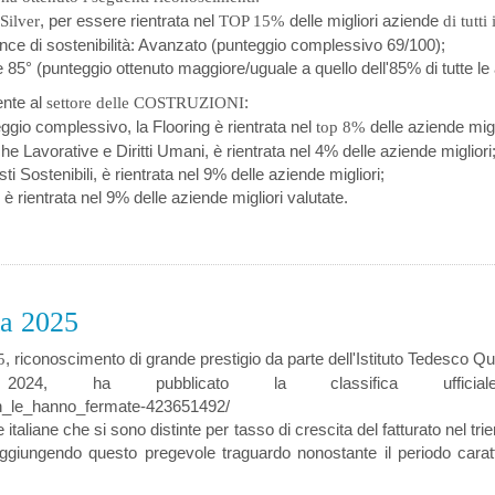
, per essere rientrata nel
delle migliori aziende
Silver
TOP 15%
di tutti 
nce di sostenibilità: Avanzato (punteggio complessivo 69/100);
e 85° (punteggio ottenuto maggiore/uguale a quello dell'85% di tutte le az
nte al
:
settore delle COSTRUZIONI
ggio complessivo, la Flooring è rientrata nel
delle aziende migl
top 8%
che Lavorative e Diritti Umani, è rientrata nel 4% delle aziende migliori
sti Sostenibili, è rientrata nel 9% delle aziende migliori;
, è rientrata nel 9% delle aziende migliori valutate.
ta 2025
, riconoscimento di grande prestigio da parte dell'Istituto Tedesco Qu
5
ubblicato la classifica ufficiale https://www.r
on_le_hanno_fermate-423651492/
 italiane che si sono distinte per tasso di crescita del fatturato nel t
giungendo questo pregevole traguardo nonostante il periodo caratt