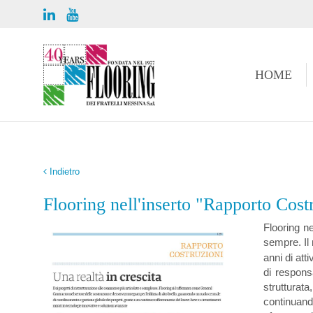
HOME
Indietro
Flooring nell'inserto "Rapporto Cost
Flooring n
sempre. Il
anni di atti
di respons
strutturat
continuand