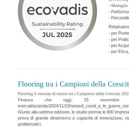
-
Medaglia 
- Performa
- Percentil
Relativame
- per Punte
- per Prati
- per Acqui
- per Etica
Flooring tra i Campioni della Cresci
Flooring è onorata di essere tra i Campioni della Crescita 202
Finanza che oggi, 19 novembre 2024, ha p
mercati/aziende/2024/11/19/news/il_covid_e_le_guerre_n
Giunto alla settima edizione, lo studio premia le 800 imprese
prova di grande dinamismo e capacità di innovazione, rag
problematici.