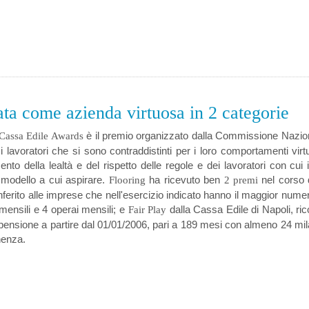
ta come azienda virtuosa in 2 categorie
è il premio organizzato dalla Commissione Nazion
Cassa Edile Awards
i lavoratori che si sono contraddistinti per i loro comportamenti vir
nto della lealtà e del rispetto delle regole e dei lavoratori con cui i
modello a cui aspirare.
ha ricevuto ben
nel corso d
Flooring
2
premi
nferito alle imprese che nell'esercizio indicato hanno il maggior nume
mensili e 4 operai mensili; e
dalla Cassa Edile di Napoli, r
Fair Play
ensione a partire dal 01/01/2006, pari a 189 mesi con almeno 24 mila 
nenza.