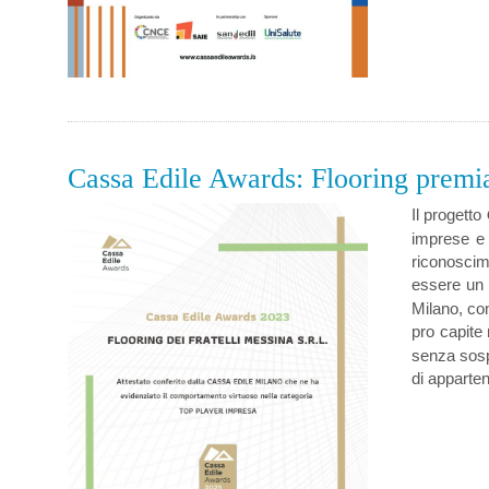
Cassa Edile Awards: Flooring premia
Il
progetto
imprese e 
riconoscime
essere un 
Milano, co
pro capite 
senza sosp
di apparte