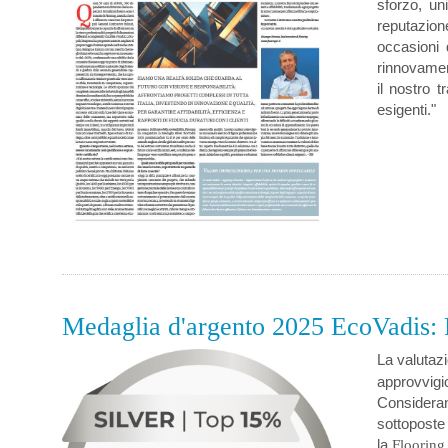
sforzo, uni
reputazion
occasioni 
rinnovamen
il nostro 
esigenti."
Medaglia d'argento 2025 EcoVadis: F
La valutazi
approvvigi
Considerand
sottoposte 
la
Flooring 