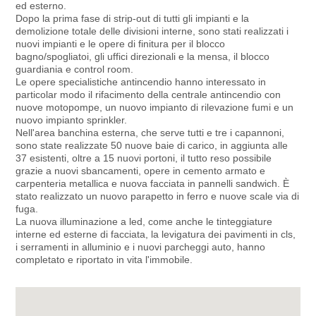
ed esterno.
Dopo la prima fase di strip-out di tutti gli impianti e la
demolizione totale delle divisioni interne, sono stati realizzati i
nuovi impianti e le opere di finitura per il blocco
bagno/spogliatoi, gli uffici direzionali e la mensa, il blocco
guardiania e control room.
Le opere specialistiche antincendio hanno interessato in
particolar modo il rifacimento della centrale antincendio con
nuove motopompe, un nuovo impianto di rilevazione fumi e un
nuovo impianto sprinkler.
Nell'area banchina esterna, che serve tutti e tre i capannoni,
sono state realizzate 50 nuove baie di carico, in aggiunta alle
37 esistenti, oltre a 15 nuovi portoni, il tutto reso possibile
grazie a nuovi sbancamenti, opere in cemento armato e
carpenteria metallica e nuova facciata in pannelli sandwich. È
stato realizzato un nuovo parapetto in ferro e nuove scale via di
fuga.
La nuova illuminazione a led, come anche le tinteggiature
interne ed esterne di facciata, la levigatura dei pavimenti in cls,
i serramenti in alluminio e i nuovi parcheggi auto, hanno
completato e riportato in vita l'immobile.