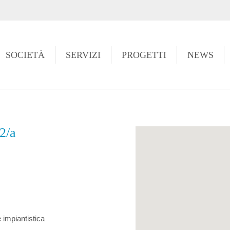
https://www.high-endrolex.com/49
SOCIETÀ
SERVIZI
PROGETTI
NEWS
2/a
e impiantistica